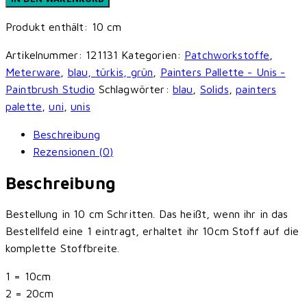
-
Produkt enthält: 10
cm
Painters
Palette
Artikelnummer:
121131
Kategorien:
Patchworkstoffe
,
Unis
Meterware
,
blau, türkis, grün
,
Painters Pallette - Unis -
-
Paintbrush Studio
Schlagwörter:
blau
,
Solids
,
painters
French
palette
,
uni
,
unis
Blue
Menge
Beschreibung
Rezensionen (0)
Beschreibung
Bestellung in 10 cm Schritten. Das heißt, wenn ihr in das
Bestellfeld eine 1 eintragt, erhaltet ihr 10cm Stoff auf die
komplette Stoffbreite.
1 = 10cm
2 = 20cm