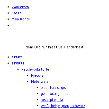
Skip
Warenkorb
to
Kasse
content
Mein Konto
dein Ort für kreative Handarbeit
START
STOFFE
Patchworkstoffe
Precuts
Meterware
blau, türkis, grün
gelb, orange, rot
rosa, pink, lila
weiß, beige, grau, schwarz