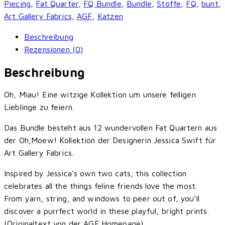
Piecing
,
Fat Quarter
,
FQ Bundle
,
Bundle
,
Stoffe
,
FQ
,
bunt
,
Gallery
Art Gallery Fabrics
,
AGF
,
Katzen
Fabrics
Beschreibung
Menge
Rezensionen (0)
Beschreibung
Oh, Miau! Eine witzige Kollektion um unsere felligen
Lieblinge zu feiern.
Das Bundle besteht aus 12 wundervollen Fat Quartern aus
der Oh,Moew! Kollektion der Designerin Jessica Swift für
Art Gallery Fabrics.
Inspired by Jessica’s own two cats, this collection
celebrates all the things feline friends love the most.
From yarn, string, and windows to peer out of, you’ll
discover a purrfect world in these playful, bright prints.
(Originaltext von der AGF Homepage)