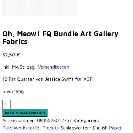
Oh, Meow! FQ Bundle Art Gallery
Fabrics
52,50
€
inkl. MwSt.
zzgl.
Versandkosten
12 Fat Quarter von Jessica Swift für AGF
5 vorrätig
Oh,
Meow!
IN DEN WARENKORB
FQ
Artikelnummer:
0815523012757
Kategorien:
Bundle
Patchworkstoffe
,
Precuts
Schlagwörter:
English Paper
Art