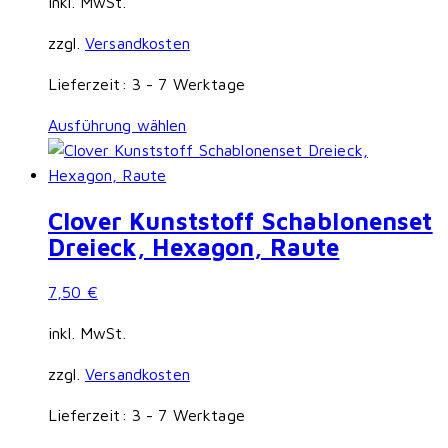
inkl. MwSt.
zzgl.
Versandkosten
Lieferzeit:
3 - 7 Werktage
Dieses
Ausführung wählen
Produkt
weist
mehrere
Clover Kunststoff Schablonenset
Varianten
Dreieck, Hexagon, Raute
auf.
Die
7,50
€
Optionen
können
inkl. MwSt.
auf
zzgl.
Versandkosten
der
Produktseite
Lieferzeit:
3 - 7 Werktage
gewählt