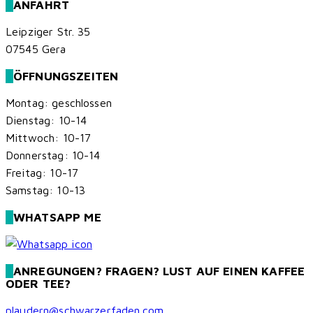
ANFAHRT
auf.
Die
Leipziger Str. 35
Optionen
07545 Gera
können
ÖFFNUNGSZEITEN
auf
der
Montag: geschlossen
Produktseite
Dienstag: 10-14
gewählt
Mittwoch: 10-17
werden
Donnerstag: 10-14
Freitag: 10-17
Samstag: 10-13
WHATSAPP ME
ANREGUNGEN? FRAGEN? LUST AUF EINEN KAFFEE
ODER TEE?
plaudern@schwarzerfaden.com