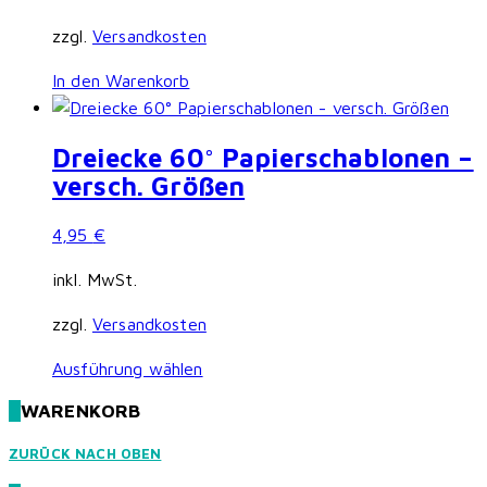
zzgl.
Versandkosten
In den Warenkorb
Dreiecke 60° Papierschablonen –
versch. Größen
4,95
€
inkl. MwSt.
zzgl.
Versandkosten
Dieses
Ausführung wählen
Produkt
WARENKORB
weist
mehrere
ZURÜCK NACH OBEN
Varianten