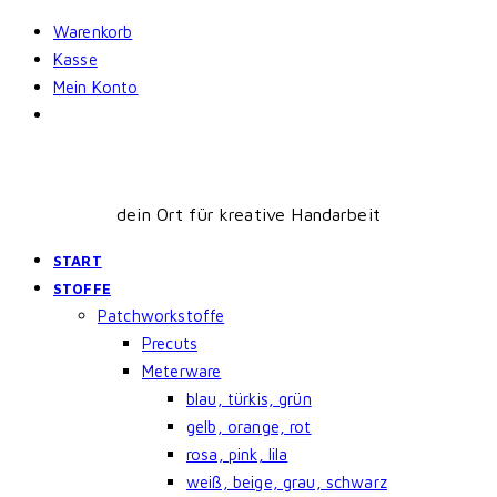
Skip
Warenkorb
to
Kasse
content
Mein Konto
dein Ort für kreative Handarbeit
START
STOFFE
Patchworkstoffe
Precuts
Meterware
blau, türkis, grün
gelb, orange, rot
rosa, pink, lila
weiß, beige, grau, schwarz