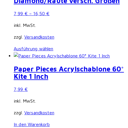
Diamond/Raute versch. Größen
7,99
€
–
16,50
€
inkl. MwSt.
zzgl.
Versandkosten
Dieses
Ausführung wählen
Produkt
weist
Paper Pieces Acrylschablone 60°
mehrere
Kite 1 Inch
Varianten
auf.
7,99
€
Die
Optionen
inkl. MwSt.
können
zzgl.
Versandkosten
auf
der
In den Warenkorb
Produktseite