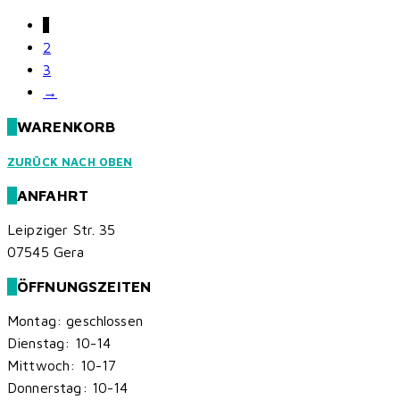
gewählt
1
werden
2
3
→
WARENKORB
ZURÜCK NACH OBEN
ANFAHRT
Leipziger Str. 35
07545 Gera
ÖFFNUNGSZEITEN
Montag: geschlossen
Dienstag: 10-14
Mittwoch: 10-17
Donnerstag: 10-14