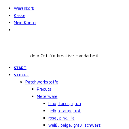
Skip
Warenkorb
to
Kasse
content
Mein Konto
dein Ort für kreative Handarbeit
START
STOFFE
Patchworkstoffe
Precuts
Meterware
blau, türkis, grün
gelb, orange, rot
rosa, pink, lila
weiß, beige, grau, schwarz