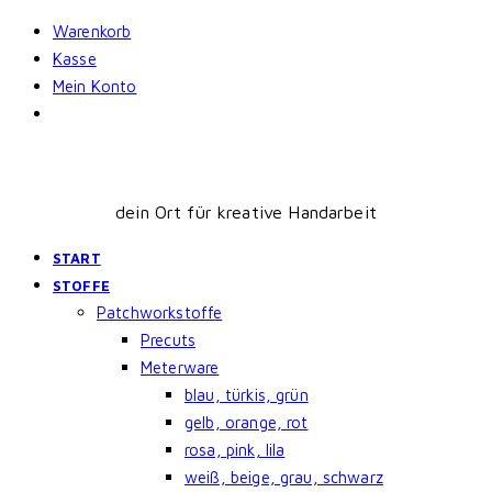
Skip
Warenkorb
to
Kasse
content
Mein Konto
dein Ort für kreative Handarbeit
START
STOFFE
Patchworkstoffe
Precuts
Meterware
blau, türkis, grün
gelb, orange, rot
rosa, pink, lila
weiß, beige, grau, schwarz