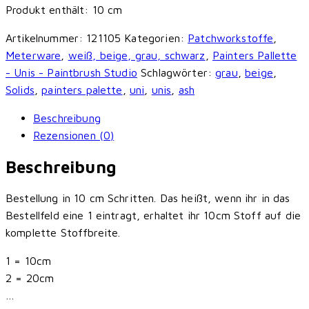
Produkt enthält: 10
cm
Painters
Palette
Artikelnummer:
121105
Kategorien:
Patchworkstoffe
,
Unis
Meterware
,
weiß, beige, grau, schwarz
,
Painters Pallette
-
- Unis - Paintbrush Studio
Schlagwörter:
grau
,
beige
,
Ash
Solids
,
painters palette
,
uni
,
unis
,
ash
Menge
Beschreibung
Rezensionen (0)
Beschreibung
Bestellung in 10 cm Schritten. Das heißt, wenn ihr in das
Bestellfeld eine 1 eintragt, erhaltet ihr 10cm Stoff auf die
komplette Stoffbreite.
1 = 10cm
2 = 20cm
…