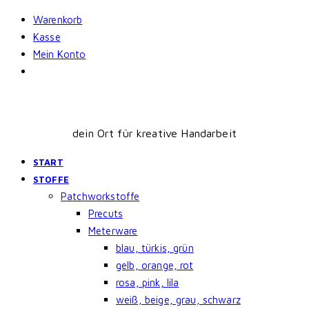
Skip
Warenkorb
to
Kasse
content
Mein Konto
dein Ort für kreative Handarbeit
START
STOFFE
Patchworkstoffe
Precuts
Meterware
blau, türkis, grün
gelb, orange, rot
rosa, pink, lila
weiß, beige, grau, schwarz