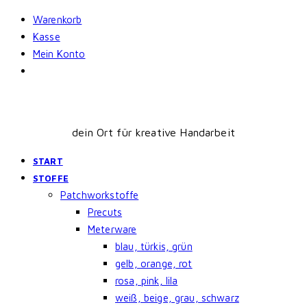
Skip
Warenkorb
to
Kasse
content
Mein Konto
dein Ort für kreative Handarbeit
START
STOFFE
Patchworkstoffe
Precuts
Meterware
blau, türkis, grün
gelb, orange, rot
rosa, pink, lila
weiß, beige, grau, schwarz