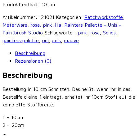
Produkt enthält: 10
cm
Painters
Palette
Artikelnummer:
121021
Kategorien:
Patchworkstoffe
,
Unis
Meterware
,
rosa, pink, lila
,
Painters Pallette - Unis -
-
Paintbrush Studio
Schlagwörter:
pink
,
rosa
,
Solids
,
Mauve
painters palette
,
uni
,
unis
,
mauve
Menge
Beschreibung
Rezensionen (0)
Beschreibung
Bestellung in 10 cm Schritten. Das heißt, wenn ihr in das
Bestellfeld eine 1 eintragt, erhaltet ihr 10cm Stoff auf die
komplette Stoffbreite.
1 = 10cm
2 = 20cm
…