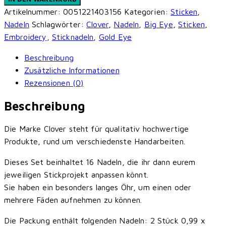
Gold
Artikelnummer:
0051221403156
Kategorien:
Sticken
,
Eye
Nadeln
Schlagwörter:
Clover
,
Nadeln
,
Big Eye
,
Sticken
,
Sticknadeln
Embroidery
,
Sticknadeln
,
Gold Eye
(3-
Beschreibung
9)
Zusätzliche Informationen
Menge
Rezensionen (0)
Beschreibung
Die Marke Clover steht für qualitativ hochwertige
Produkte, rund um verschiedenste Handarbeiten.
Dieses Set beinhaltet 16 Nadeln, die ihr dann eurem
jeweiligen Stickprojekt anpassen könnt.
Sie haben ein besonders langes Öhr, um einen oder
mehrere Fäden aufnehmen zu können.
Die Packung enthält folgenden Nadeln: 2 Stück 0,99 x