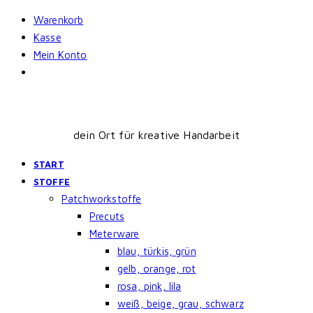
Skip
Warenkorb
to
Kasse
content
Mein Konto
dein Ort für kreative Handarbeit
START
STOFFE
Patchworkstoffe
Precuts
Meterware
blau, türkis, grün
gelb, orange, rot
rosa, pink, lila
weiß, beige, grau, schwarz