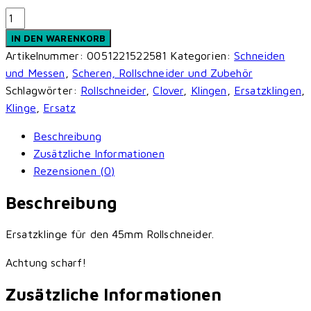
45mm
Ersatzklinge
IN DEN WARENKORB
für
Artikelnummer:
0051221522581
Kategorien:
Schneiden
Clover
und Messen
,
Scheren, Rollschneider und Zubehör
Rollschneider
Schlagwörter:
Rollschneider
,
Clover
,
Klingen
,
Ersatzklingen
,
Menge
Klinge
,
Ersatz
Beschreibung
Zusätzliche Informationen
Rezensionen (0)
Beschreibung
Ersatzklinge für den 45mm Rollschneider.
Achtung scharf!
Zusätzliche Informationen