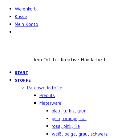
Skip
Warenkorb
to
Kasse
content
Mein Konto
dein Ort für kreative Handarbeit
START
STOFFE
Patchworkstoffe
Precuts
Meterware
blau, türkis, grün
gelb, orange, rot
rosa, pink, lila
weiß, beige, grau, schwarz