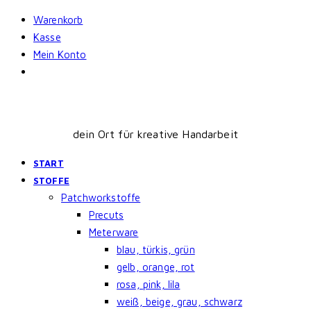
Skip
Warenkorb
to
Kasse
content
Mein Konto
dein Ort für kreative Handarbeit
START
STOFFE
Patchworkstoffe
Precuts
Meterware
blau, türkis, grün
gelb, orange, rot
rosa, pink, lila
weiß, beige, grau, schwarz