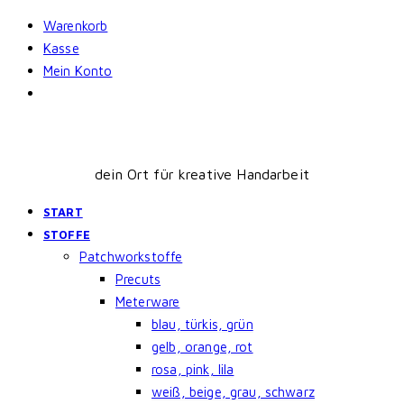
Skip
Warenkorb
to
Kasse
content
Mein Konto
dein Ort für kreative Handarbeit
START
STOFFE
Patchworkstoffe
Precuts
Meterware
blau, türkis, grün
gelb, orange, rot
rosa, pink, lila
weiß, beige, grau, schwarz