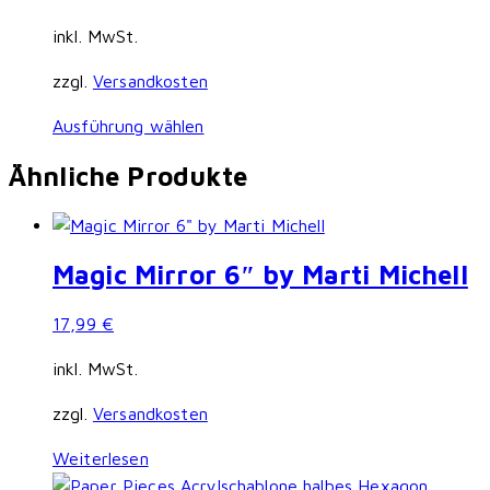
inkl. MwSt.
zzgl.
Versandkosten
Dieses
Ausführung wählen
Produkt
Ähnliche Produkte
weist
mehrere
Varianten
auf.
Magic Mirror 6″ by Marti Michell
Die
Optionen
17,99
€
können
inkl. MwSt.
auf
der
zzgl.
Versandkosten
Produktseite
gewählt
Weiterlesen
werden