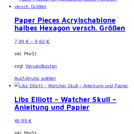
Paper Pieces Acrylschablone
halbes Hexagon versch. Größen
7,99
€
–
9,60
€
inkl. MwSt.
zzgl.
Versandkosten
Dieses
Ausführung wählen
Produkt
weist
Libs Elliott – Watcher Skull –
mehrere
Anleitung und Papier
Varianten
auf.
46,99
€
Die
Optionen
inkl. MwSt.