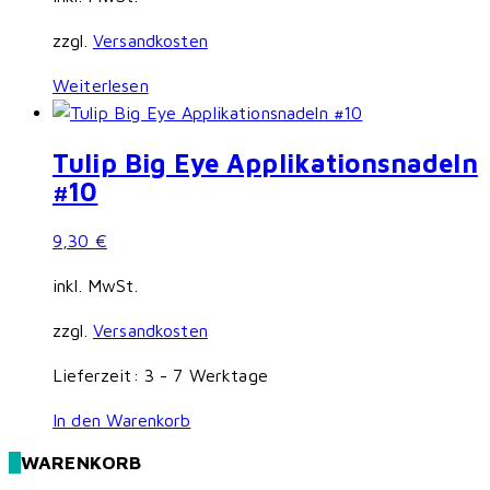
können
zzgl.
Versandkosten
auf
der
Weiterlesen
Produktseite
gewählt
werden
Tulip Big Eye Applikationsnadeln
#10
9,30
€
inkl. MwSt.
zzgl.
Versandkosten
Lieferzeit:
3 - 7 Werktage
In den Warenkorb
WARENKORB