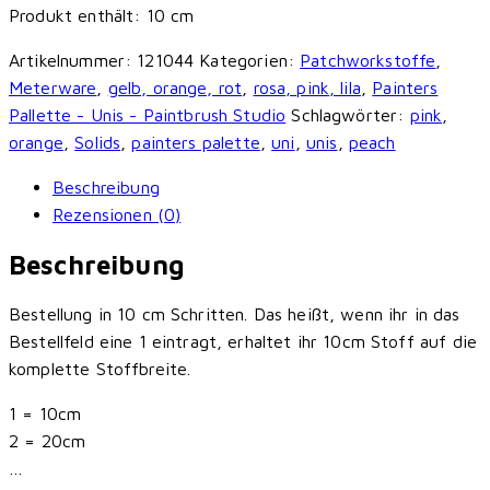
Produkt enthält: 10
cm
Painters
Palette
Artikelnummer:
121044
Kategorien:
Patchworkstoffe
,
Unis
Meterware
,
gelb, orange, rot
,
rosa, pink, lila
,
Painters
-
Pallette - Unis - Paintbrush Studio
Schlagwörter:
pink
,
Peach
orange
,
Solids
,
painters palette
,
uni
,
unis
,
peach
Menge
Beschreibung
Rezensionen (0)
Beschreibung
Bestellung in 10 cm Schritten. Das heißt, wenn ihr in das
Bestellfeld eine 1 eintragt, erhaltet ihr 10cm Stoff auf die
komplette Stoffbreite.
1 = 10cm
2 = 20cm
…