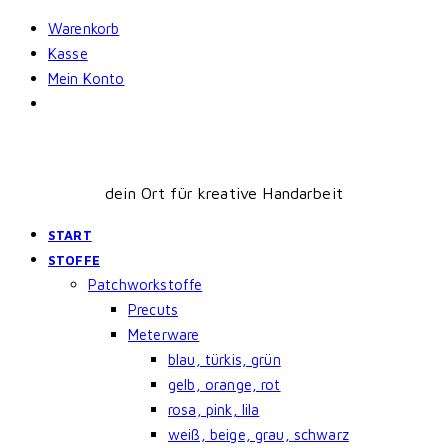
Skip
Warenkorb
to
Kasse
content
Mein Konto
dein Ort für kreative Handarbeit
START
STOFFE
Patchworkstoffe
Precuts
Meterware
blau, türkis, grün
gelb, orange, rot
rosa, pink, lila
weiß, beige, grau, schwarz