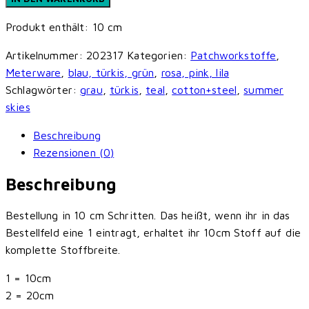
Steel
Produkt enthält: 10
cm
-
Summer
Artikelnummer:
202317
Kategorien:
Patchworkstoffe
,
Skies
Meterware
,
blau, türkis, grün
,
rosa, pink, lila
-
Schlagwörter:
grau
,
türkis
,
teal
,
cotton+steel
,
summer
Ladybug
skies
Land
-
Beschreibung
Midnight
Rezensionen (0)
Menge
Beschreibung
Bestellung in 10 cm Schritten. Das heißt, wenn ihr in das
Bestellfeld eine 1 eintragt, erhaltet ihr 10cm Stoff auf die
komplette Stoffbreite.
1 = 10cm
2 = 20cm