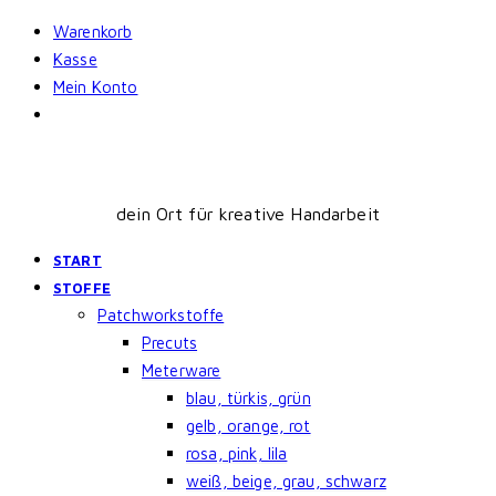
Skip
Warenkorb
to
Kasse
content
Mein Konto
dein Ort für kreative Handarbeit
START
STOFFE
Patchworkstoffe
Precuts
Meterware
blau, türkis, grün
gelb, orange, rot
rosa, pink, lila
weiß, beige, grau, schwarz