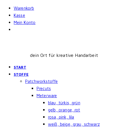
Skip
Warenkorb
to
Kasse
content
Mein Konto
dein Ort für kreative Handarbeit
START
STOFFE
Patchworkstoffe
Precuts
Meterware
blau, türkis, grün
gelb, orange, rot
rosa, pink, lila
weiß, beige, grau, schwarz