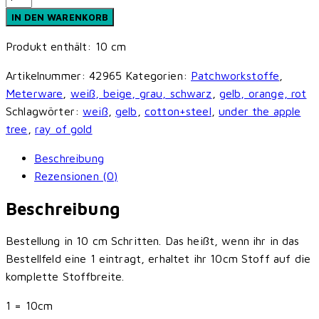
+
IN DEN WARENKORB
Steel
Produkt enthält: 10
cm
-
Under
Artikelnummer:
42965
Kategorien:
Patchworkstoffe
,
the
Meterware
,
weiß, beige, grau, schwarz
,
gelb, orange, rot
Apple
Schlagwörter:
weiß
,
gelb
,
cotton+steel
,
under the apple
Tree
tree
,
ray of gold
-
Grandmother
Beschreibung
´s
Rezensionen (0)
Apron
Beschreibung
-
Ray
Bestellung in 10 cm Schritten. Das heißt, wenn ihr in das
of
Bestellfeld eine 1 eintragt, erhaltet ihr 10cm Stoff auf die
Gold
komplette Stoffbreite.
Menge
1 = 10cm