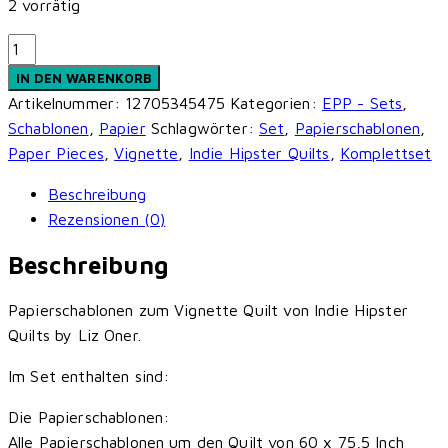
2 vorrätig
Vignette
-
IN DEN WARENKORB
Indie
Artikelnummer:
12705345475
Kategorien:
EPP - Sets
,
Hipster
Schablonen
,
Papier
Schlagwörter:
Set
,
Papierschablonen
,
Quilts
Paper Pieces
,
Vignette
,
Indie Hipster Quilts
,
Komplettset
-
Beschreibung
Papierschablonen
Rezensionen (0)
Menge
Beschreibung
Papierschablonen zum Vignette Quilt von Indie Hipster
Quilts by Liz Oner.
Im Set enthalten sind:
Die Papierschablonen:
Alle Papierschablonen um den Quilt von 60 x 75,5 Inch