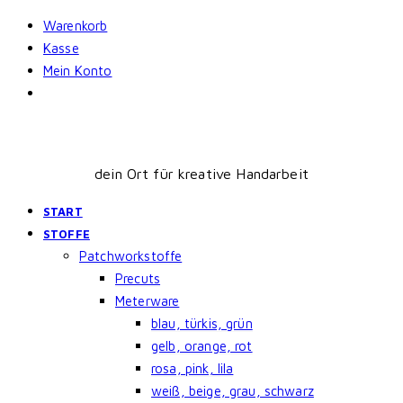
Skip
Warenkorb
to
Kasse
content
Mein Konto
dein Ort für kreative Handarbeit
START
STOFFE
Patchworkstoffe
Precuts
Meterware
blau, türkis, grün
gelb, orange, rot
rosa, pink, lila
weiß, beige, grau, schwarz