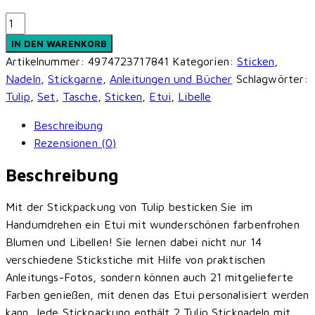
Tulip
Etimo
IN DEN WARENKORB
-
Artikelnummer:
4974723717841
Kategorien:
Sticken
,
Stickpackung
Nadeln
,
Stickgarne
,
Anleitungen und Bücher
Schlagwörter:
Etui
Tulip
,
Set
,
Tasche
,
Sticken
,
Etui
,
Libelle
Dragonfly
Beschreibung
21x13x6cm
Rezensionen (0)
Menge
Beschreibung
Mit der Stickpackung von Tulip besticken Sie im
Handumdrehen ein Etui mit wunderschönen farbenfrohen
Blumen und Libellen! Sie lernen dabei nicht nur 14
verschiedene Stickstiche mit Hilfe von praktischen
Anleitungs-Fotos, sondern können auch 21 mitgelieferte
Farben genießen, mit denen das Etui personalisiert werden
kann. Jede Stickpackung enthält 2 Tulip Sticknadeln mit