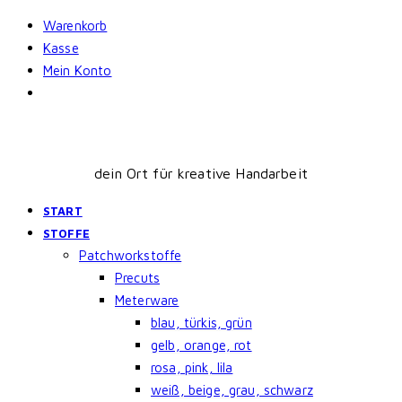
Skip
Warenkorb
to
Kasse
content
Mein Konto
dein Ort für kreative Handarbeit
START
STOFFE
Patchworkstoffe
Precuts
Meterware
blau, türkis, grün
gelb, orange, rot
rosa, pink, lila
weiß, beige, grau, schwarz