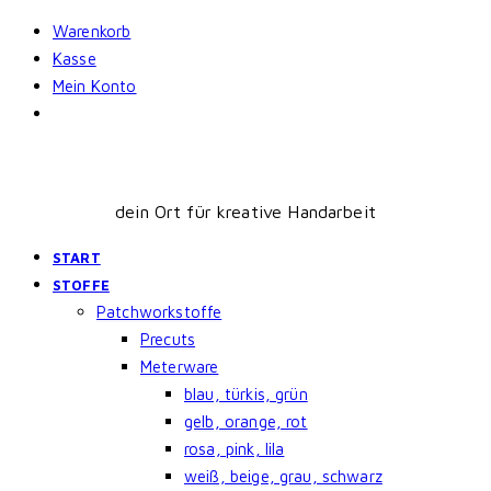
Skip
Warenkorb
to
Kasse
content
Mein Konto
dein Ort für kreative Handarbeit
START
STOFFE
Patchworkstoffe
Precuts
Meterware
blau, türkis, grün
gelb, orange, rot
rosa, pink, lila
weiß, beige, grau, schwarz