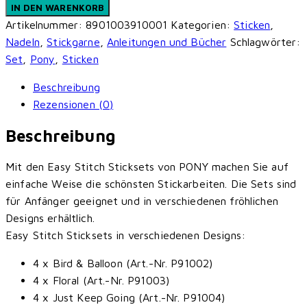
Easy
IN DEN WARENKORB
Stitch
Artikelnummer:
8901003910001
Kategorien:
Sticken
,
Sets
Nadeln
,
Stickgarne
,
Anleitungen und Bücher
Schlagwörter:
-
Set
,
Pony
,
Sticken
Stickset
Beschreibung
Menge
Rezensionen (0)
Beschreibung
Mit den Easy Stitch Sticksets von PONY machen Sie auf
einfache Weise die schönsten Stickarbeiten. Die Sets sind
für Anfänger geeignet und in verschiedenen fröhlichen
Designs erhältlich.
Easy Stitch Sticksets in verschiedenen Designs:
4 x Bird & Balloon (Art.-Nr. P91002)
4 x Floral (Art.-Nr. P91003)
4 x Just Keep Going (Art.-Nr. P91004)