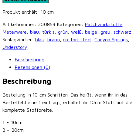
Steel
Produkt enthält: 10
cm
-
Canyon
Artikelnummer:
200859
Kategorien:
Patchworkstoffe
,
Springs
Meterware
,
blau, türkis, grün
,
weiß, beige, grau, schwarz
-
Schlagwörter:
blau
,
braun
,
cotton+steel
,
Canyon Springs
,
Understory
Understory
-
Misty
Beschreibung
Blue
Rezensionen (0)
Menge
Beschreibung
Bestellung in 10 cm Schritten. Das heißt, wenn ihr in das
Bestellfeld eine 1 eintragt, erhaltet ihr 10cm Stoff auf die
komplette Stoffbreite.
1 = 10cm
2 = 20cm