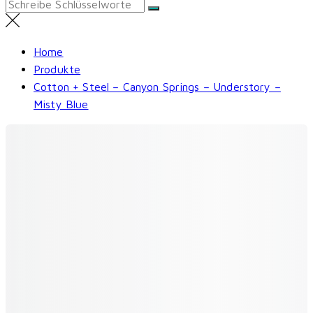
Search
for:
Home
Produkte
Cotton + Steel – Canyon Springs – Understory –
Misty Blue