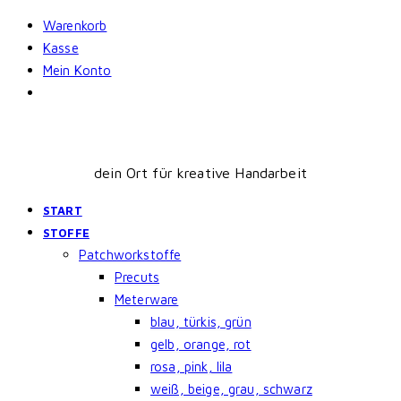
Skip
Warenkorb
to
Kasse
content
Mein Konto
dein Ort für kreative Handarbeit
START
STOFFE
Patchworkstoffe
Precuts
Meterware
blau, türkis, grün
gelb, orange, rot
rosa, pink, lila
weiß, beige, grau, schwarz