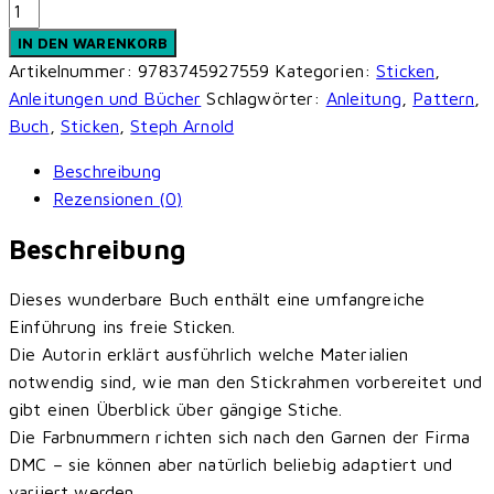
1000x
Sticken
IN DEN WARENKORB
-
Artikelnummer:
9783745927559
Kategorien:
Sticken
,
Die
Anleitungen und Bücher
Schlagwörter:
Anleitung
,
Pattern
,
große
Buch
,
Sticken
,
Steph Arnold
Motivsammlung
Beschreibung
(Steph
Rezensionen (0)
Arnold)
Menge
Beschreibung
Dieses wunderbare Buch enthält eine umfangreiche
Einführung ins freie Sticken.
Die Autorin erklärt ausführlich welche Materialien
notwendig sind, wie man den Stickrahmen vorbereitet und
gibt einen Überblick über gängige Stiche.
Die Farbnummern richten sich nach den Garnen der Firma
DMC – sie können aber natürlich beliebig adaptiert und
variiert werden.