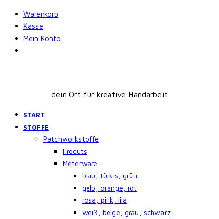
Skip
Warenkorb
to
Kasse
content
Mein Konto
dein Ort für kreative Handarbeit
START
STOFFE
Patchworkstoffe
Precuts
Meterware
blau, türkis, grün
gelb, orange, rot
rosa, pink, lila
weiß, beige, grau, schwarz