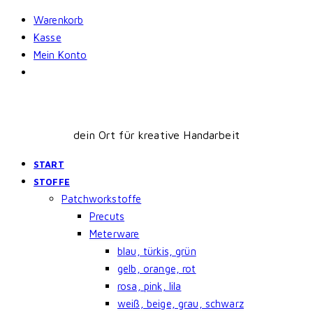
Skip
Warenkorb
to
Kasse
content
Mein Konto
dein Ort für kreative Handarbeit
START
STOFFE
Patchworkstoffe
Precuts
Meterware
blau, türkis, grün
gelb, orange, rot
rosa, pink, lila
weiß, beige, grau, schwarz