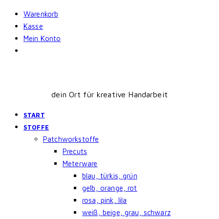
Skip
Warenkorb
to
Kasse
content
Mein Konto
dein Ort für kreative Handarbeit
START
STOFFE
Patchworkstoffe
Precuts
Meterware
blau, türkis, grün
gelb, orange, rot
rosa, pink, lila
weiß, beige, grau, schwarz