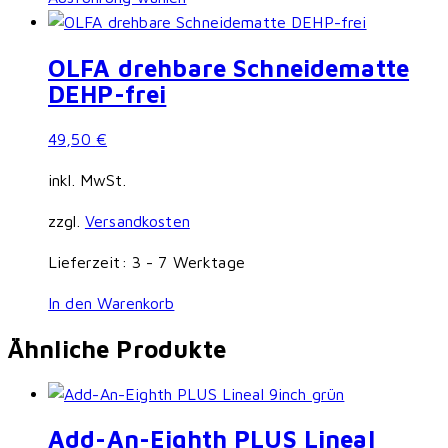
Produkt
weist
OLFA drehbare Schneidematte
mehrere
DEHP-frei
Varianten
auf.
49,50
€
Die
Optionen
inkl. MwSt.
können
zzgl.
Versandkosten
auf
der
Lieferzeit:
3 - 7 Werktage
Produktseite
gewählt
In den Warenkorb
werden
Ähnliche Produkte
Add-An-Eighth PLUS Lineal