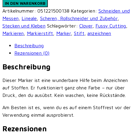
Marker
IN DEN WARENKORB
-
Artikelnummer:
051221500138
Kategorien:
Schneiden und
Clover
Messen
,
Lineale
,
Scheren, Rollschneider und Zubehör
,
Menge
Stecken und Kleben
Schlagwörter:
Clover
,
Fussy Cutting
,
Markieren
,
Markierstift
,
Marker
,
Stift
,
anzeichnen
Beschreibung
Rezensionen (0)
Beschreibung
Dieser Marker ist eine wunderbare Hilfe beim Anzeichnen
auf Stoffen. Er funktioniert ganz ohne Farbe – nur über
Druck, den du ausübst. Kein waschen, keine Rückstände.
Am Besten ist es, wenn du es auf einem Stoffrest vor der
Verwendung einmal ausprobierst.
Rezensionen