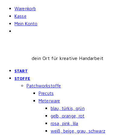
Skip
Warenkorb
to
Kasse
content
Mein Konto
dein Ort für kreative Handarbeit
START
STOFFE
Patchworkstoffe
Precuts
Meterware
blau, türkis, grün
gelb, orange, rot
rosa, pink, lila
weiß, beige, grau, schwarz