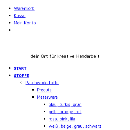
Skip
Warenkorb
to
Kasse
content
Mein Konto
dein Ort für kreative Handarbeit
START
STOFFE
Patchworkstoffe
Precuts
Meterware
blau, türkis, grün
gelb, orange, rot
rosa, pink, lila
weiß, beige, grau, schwarz