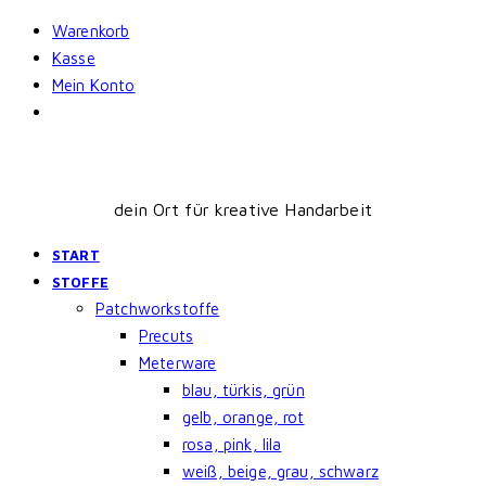
Skip
Warenkorb
to
Kasse
content
Mein Konto
dein Ort für kreative Handarbeit
START
STOFFE
Patchworkstoffe
Precuts
Meterware
blau, türkis, grün
gelb, orange, rot
rosa, pink, lila
weiß, beige, grau, schwarz