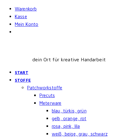
Skip
Warenkorb
to
Kasse
content
Mein Konto
dein Ort für kreative Handarbeit
START
STOFFE
Patchworkstoffe
Precuts
Meterware
blau, türkis, grün
gelb, orange, rot
rosa, pink, lila
weiß, beige, grau, schwarz