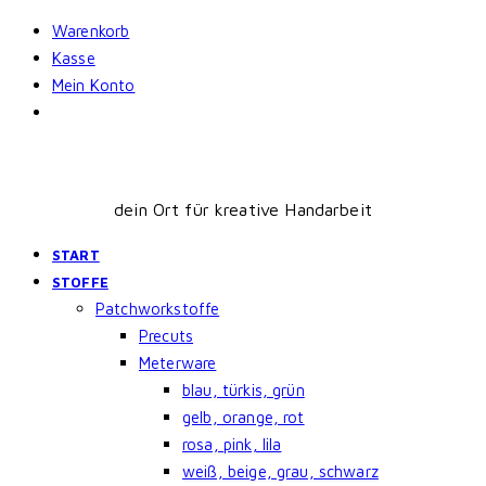
Skip
Warenkorb
to
Kasse
content
Mein Konto
dein Ort für kreative Handarbeit
START
STOFFE
Patchworkstoffe
Precuts
Meterware
blau, türkis, grün
gelb, orange, rot
rosa, pink, lila
weiß, beige, grau, schwarz