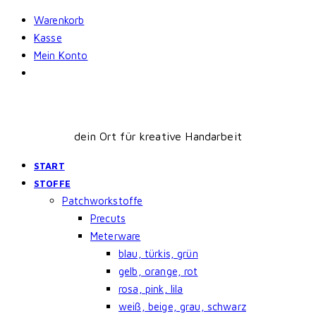
Skip
Warenkorb
to
Kasse
content
Mein Konto
dein Ort für kreative Handarbeit
START
STOFFE
Patchworkstoffe
Precuts
Meterware
blau, türkis, grün
gelb, orange, rot
rosa, pink, lila
weiß, beige, grau, schwarz