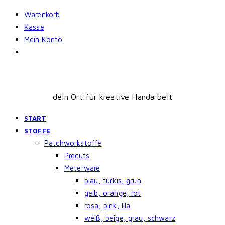
Skip
Warenkorb
to
Kasse
content
Mein Konto
dein Ort für kreative Handarbeit
START
STOFFE
Patchworkstoffe
Precuts
Meterware
blau, türkis, grün
gelb, orange, rot
rosa, pink, lila
weiß, beige, grau, schwarz