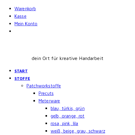
Skip
Warenkorb
to
Kasse
content
Mein Konto
dein Ort für kreative Handarbeit
START
STOFFE
Patchworkstoffe
Precuts
Meterware
blau, türkis, grün
gelb, orange, rot
rosa, pink, lila
weiß, beige, grau, schwarz