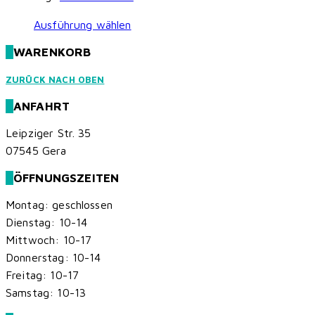
Dieses
Ausführung wählen
Produkt
WARENKORB
weist
mehrere
ZURÜCK NACH OBEN
Varianten
ANFAHRT
auf.
Die
Leipziger Str. 35
Optionen
07545 Gera
können
ÖFFNUNGSZEITEN
auf
der
Montag: geschlossen
Produktseite
Dienstag: 10-14
gewählt
Mittwoch: 10-17
werden
Donnerstag: 10-14
Freitag: 10-17
Samstag: 10-13