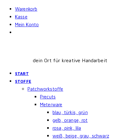
Skip
Warenkorb
to
Kasse
content
Mein Konto
dein Ort für kreative Handarbeit
START
STOFFE
Patchworkstoffe
Precuts
Meterware
blau, türkis, grün
gelb, orange, rot
rosa, pink, lila
weiß, beige, grau, schwarz