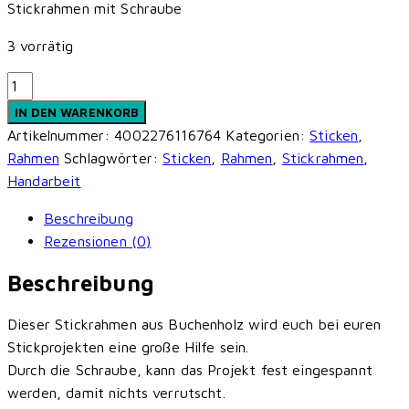
Stickrahmen mit Schraube
3 vorrätig
Stickrahmen
-
IN DEN WARENKORB
Prym
Artikelnummer:
4002276116764
Kategorien:
Sticken
,
-
Rahmen
Schlagwörter:
Sticken
,
Rahmen
,
Stickrahmen
,
Buchenholz
Handarbeit
-
Beschreibung
8mm
Rezensionen (0)
x
16cm
Beschreibung
Menge
Dieser Stickrahmen aus Buchenholz wird euch bei euren
Stickprojekten eine große Hilfe sein.
Durch die Schraube, kann das Projekt fest eingespannt
werden, damit nichts verrutscht.