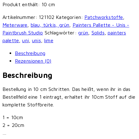
Produkt enthält: 10
cm
Painters
Palette
Artikelnummer:
121102
Kategorien:
Patchworkstoffe
,
Unis
Meterware
,
blau, türkis, grün
,
Painters Pallette - Unis -
-
Paintbrush Studio
Schlagwörter:
grün
,
Solids
,
painters
Limelight
palette
,
uni
,
unis
,
lime
Menge
Beschreibung
Rezensionen (0)
Beschreibung
Bestellung in 10 cm Schritten. Das heißt, wenn ihr in das
Bestellfeld eine 1 eintragt, erhaltet ihr 10cm Stoff auf die
komplette Stoffbreite.
1 = 10cm
2 = 20cm
…