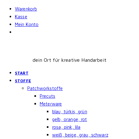
Skip
Warenkorb
to
Kasse
content
Mein Konto
dein Ort für kreative Handarbeit
START
STOFFE
Patchworkstoffe
Precuts
Meterware
blau, türkis, grün
gelb, orange, rot
rosa, pink, lila
weiß, beige, grau, schwarz