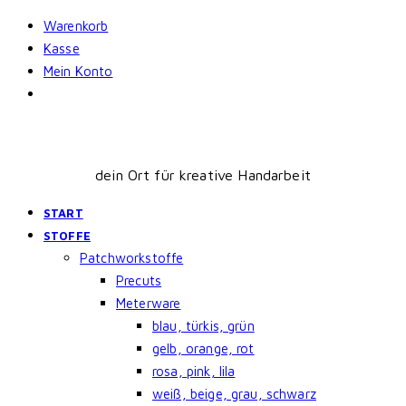
Skip
Warenkorb
to
Kasse
content
Mein Konto
dein Ort für kreative Handarbeit
START
STOFFE
Patchworkstoffe
Precuts
Meterware
blau, türkis, grün
gelb, orange, rot
rosa, pink, lila
weiß, beige, grau, schwarz