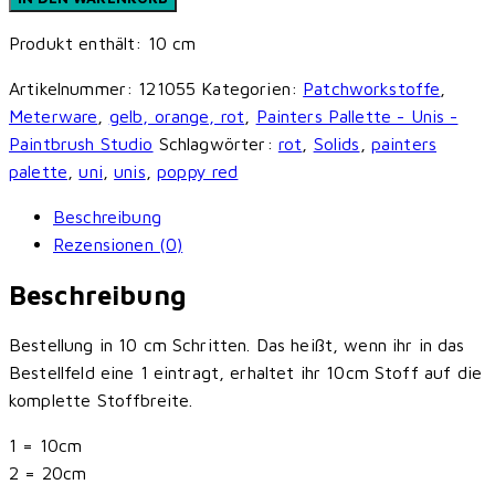
-
Produkt enthält: 10
cm
Painters
Palette
Artikelnummer:
121055
Kategorien:
Patchworkstoffe
,
Unis
Meterware
,
gelb, orange, rot
,
Painters Pallette - Unis -
-
Paintbrush Studio
Schlagwörter:
rot
,
Solids
,
painters
Poppy
palette
,
uni
,
unis
,
poppy red
Red
Menge
Beschreibung
Rezensionen (0)
Beschreibung
Bestellung in 10 cm Schritten. Das heißt, wenn ihr in das
Bestellfeld eine 1 eintragt, erhaltet ihr 10cm Stoff auf die
komplette Stoffbreite.
1 = 10cm
2 = 20cm