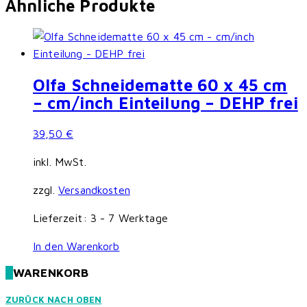
Ähnliche Produkte
weist
mehrere
Varianten
auf.
Die
Olfa Schneidematte 60 x 45 cm
Optionen
– cm/inch Einteilung – DEHP frei
können
auf
39,50
€
der
inkl. MwSt.
Produktseite
gewählt
zzgl.
Versandkosten
werden
Lieferzeit:
3 - 7 Werktage
In den Warenkorb
WARENKORB
ZURÜCK NACH OBEN