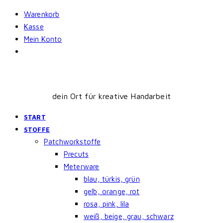
Skip
Warenkorb
to
Kasse
content
Mein Konto
dein Ort für kreative Handarbeit
START
STOFFE
Patchworkstoffe
Precuts
Meterware
blau, türkis, grün
gelb, orange, rot
rosa, pink, lila
weiß, beige, grau, schwarz