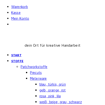
Skip
Warenkorb
to
Kasse
content
Mein Konto
dein Ort für kreative Handarbeit
START
STOFFE
Patchworkstoffe
Precuts
Meterware
blau, türkis, grün
gelb, orange, rot
rosa, pink, lila
weiß, beige, grau, schwarz