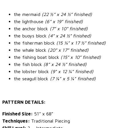
the mermaid
(22 ½” x 24 ½” finished)
the lighthouse
(6” x 19” finished)
the anchor block
(7” x 10” finished)
the buoys block
(4” x 24 ½” finished)
the fisherman block
(15 ¼” x 17 ½” finished)
the whale block
(20” x 17” finished)
the fishing boat block
(15” x 10” finished)
the fish block
(8” x 24 ½” finished)
the lobster block
(9” x 12 ¼” finished)
the seagull block
(7 ¼” x 5 ¼” finished)
PATTERN DETAILS:
Finished Size:
51” x 68”
Techniques:
Traditional Piecing
Skill Level:
3 – Intermediate