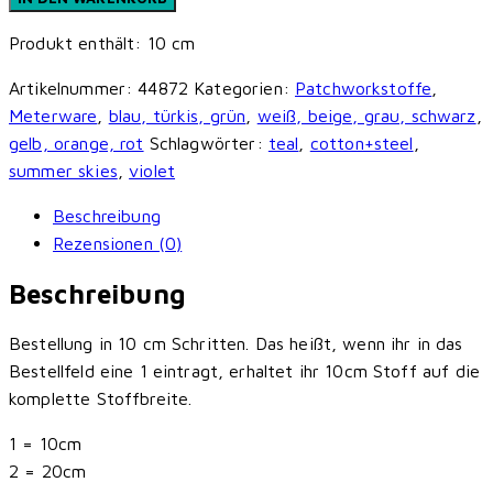
Steel
Produkt enthält: 10
cm
-
Summer
Artikelnummer:
44872
Kategorien:
Patchworkstoffe
,
Skies
Meterware
,
blau, türkis, grün
,
weiß, beige, grau, schwarz
,
-
gelb, orange, rot
Schlagwörter:
teal
,
cotton+steel
,
Mountain
summer skies
,
violet
Skies
-
Beschreibung
Violet
Rezensionen (0)
Menge
Beschreibung
Bestellung in 10 cm Schritten. Das heißt, wenn ihr in das
Bestellfeld eine 1 eintragt, erhaltet ihr 10cm Stoff auf die
komplette Stoffbreite.
1 = 10cm
2 = 20cm