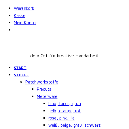
Skip
Warenkorb
to
Kasse
content
Mein Konto
dein Ort für kreative Handarbeit
START
STOFFE
Patchworkstoffe
Precuts
Meterware
blau, türkis, grün
gelb, orange, rot
rosa, pink, lila
weiß, beige, grau, schwarz