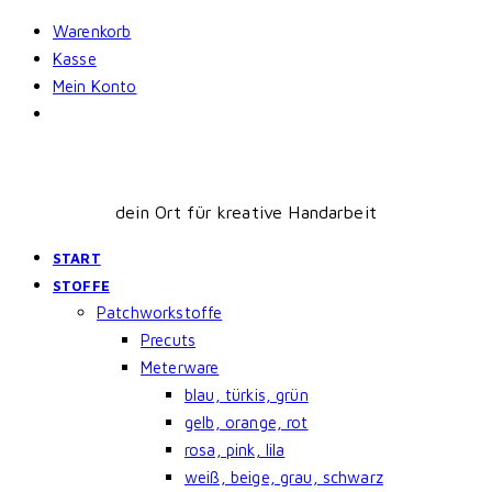
Skip
Warenkorb
to
Kasse
content
Mein Konto
dein Ort für kreative Handarbeit
START
STOFFE
Patchworkstoffe
Precuts
Meterware
blau, türkis, grün
gelb, orange, rot
rosa, pink, lila
weiß, beige, grau, schwarz