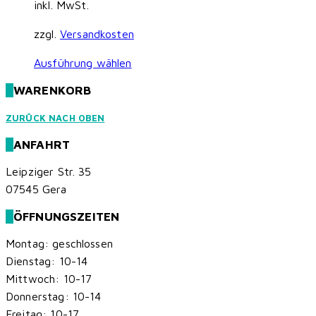
inkl. MwSt.
zzgl.
Versandkosten
Dieses
Ausführung wählen
Produkt
WARENKORB
weist
mehrere
ZURÜCK NACH OBEN
Varianten
ANFAHRT
auf.
Die
Leipziger Str. 35
Optionen
07545 Gera
können
ÖFFNUNGSZEITEN
auf
der
Montag: geschlossen
Produktseite
Dienstag: 10-14
gewählt
Mittwoch: 10-17
werden
Donnerstag: 10-14
Freitag: 10-17