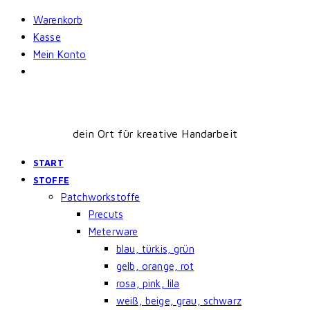
Skip
Warenkorb
to
Kasse
content
Mein Konto
dein Ort für kreative Handarbeit
START
STOFFE
Patchworkstoffe
Precuts
Meterware
blau, türkis, grün
gelb, orange, rot
rosa, pink, lila
weiß, beige, grau, schwarz