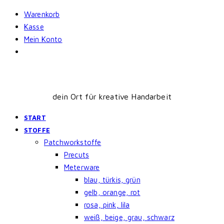
Skip
Warenkorb
to
Kasse
content
Mein Konto
dein Ort für kreative Handarbeit
START
STOFFE
Patchworkstoffe
Precuts
Meterware
blau, türkis, grün
gelb, orange, rot
rosa, pink, lila
weiß, beige, grau, schwarz