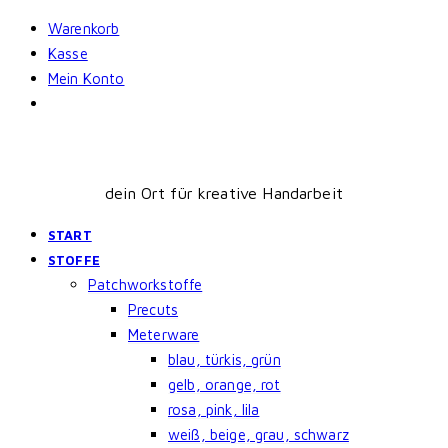
Skip
Warenkorb
to
Kasse
content
Mein Konto
dein Ort für kreative Handarbeit
START
STOFFE
Patchworkstoffe
Precuts
Meterware
blau, türkis, grün
gelb, orange, rot
rosa, pink, lila
weiß, beige, grau, schwarz