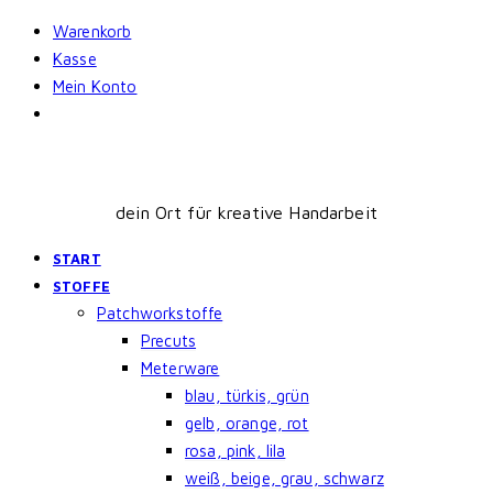
Skip
Warenkorb
to
Kasse
content
Mein Konto
dein Ort für kreative Handarbeit
START
STOFFE
Patchworkstoffe
Precuts
Meterware
blau, türkis, grün
gelb, orange, rot
rosa, pink, lila
weiß, beige, grau, schwarz