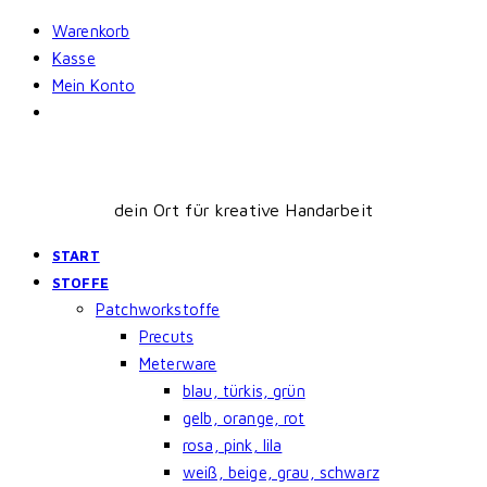
Skip
Warenkorb
to
Kasse
content
Mein Konto
dein Ort für kreative Handarbeit
START
STOFFE
Patchworkstoffe
Precuts
Meterware
blau, türkis, grün
gelb, orange, rot
rosa, pink, lila
weiß, beige, grau, schwarz